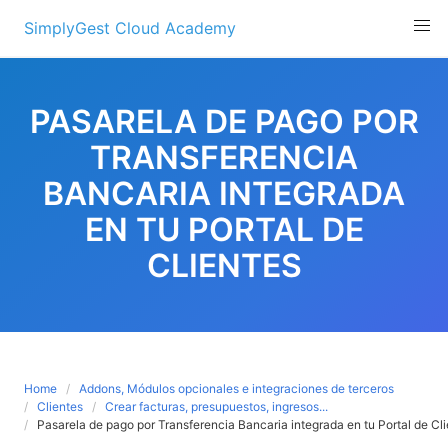
Skip
SimplyGest Cloud Academy
to
content
PASARELA DE PAGO POR
TRANSFERENCIA
BANCARIA INTEGRADA
EN TU PORTAL DE
CLIENTES
Home
Addons, Módulos opcionales e integraciones de terceros
Clientes
Crear facturas, presupuestos, ingresos...
Pasarela de pago por Transferencia Bancaria integrada en tu Portal de Cl