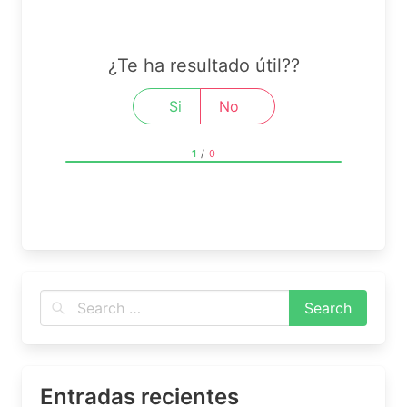
¿Te ha resultado útil??
Si
No
1
/
0
Entradas recientes