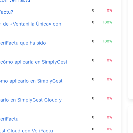
con VeriFactu
0
0%
Factu?
0
100%
 de «Ventanilla Única» con
0
100%
eriFactu que ha sido
0
0%
y cómo aplicarla en SimplyGest
0
0%
ómo aplicarlo en SimplyGest
0
0%
carlo en SimplyGest Cloud y
0
0%
eriFactu
0
0%
est Cloud con VeriFactu