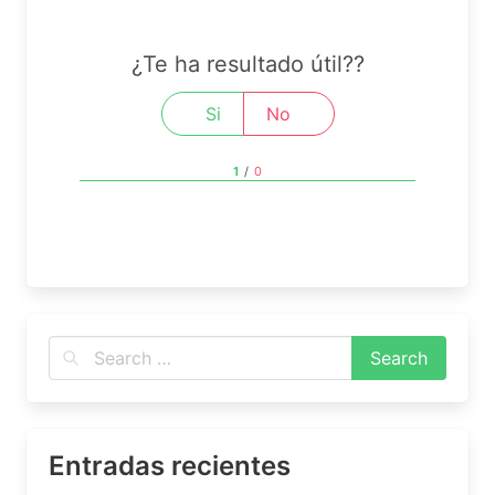
¿Te ha resultado útil??
Si
No
1
/
0
Entradas recientes