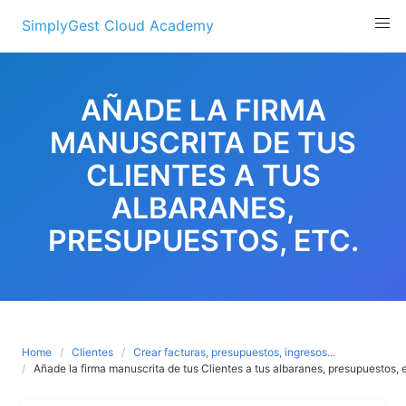
Skip
SimplyGest Cloud Academy
to
content
AÑADE LA FIRMA
MANUSCRITA DE TUS
CLIENTES A TUS
ALBARANES,
PRESUPUESTOS, ETC.
Home
Clientes
Crear facturas, presupuestos, ingresos...
Añade la firma manuscrita de tus Clientes a tus albaranes, presupuestos, e