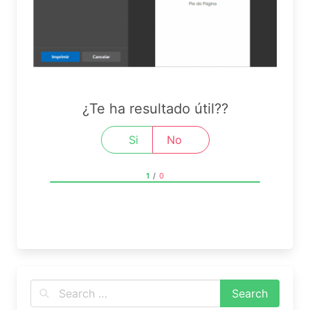
¿Te ha resultado útil??
Si
No
1
/
0