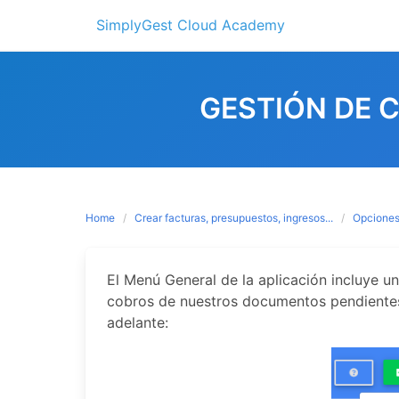
Skip
SimplyGest Cloud Academy
to
content
GESTIÓN DE 
Home
Crear facturas, presupuestos, ingresos...
Opciones
El Menú General de la aplicación incluye un
cobros de nuestros documentos pendiente
adelante: