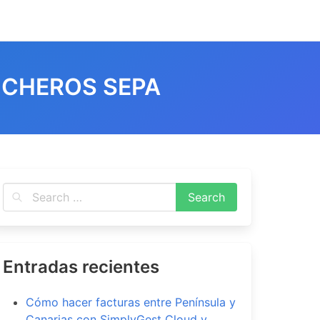
ICHEROS SEPA
e Ficheros SEPA
0
1
0
Entradas recientes
Cómo hacer facturas entre Península y
Canarias con SimplyGest Cloud y