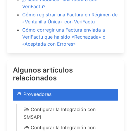
VeriFactu?
Cómo registrar una Factura en Régimen de
«Ventanilla Única» con VeriFactu
Cómo corregir una Factura enviada a
VeriFactu que ha sido «Rechazada» o
«Aceptada con Errores»
Algunos artículos
relacionados
Proveedores
Configurar la Integración con
SMSAPI
Configurar la Integración con