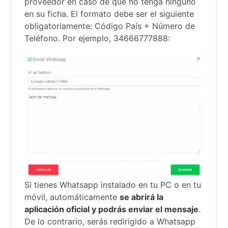
proveedor en caso de que no tenga ninguno
en su ficha. El formato debe ser el siguiente
obligatoriamente: Código País + Número de
Teléfono. Por ejemplo, 34666777888:
Si tienes Whatsapp instalado en tu PC o en tu
móvil, automáticamente
se abrirá la
aplicación oficial y podrás enviar el mensaje
.
De lo contrario, serás redirigido a Whatsapp