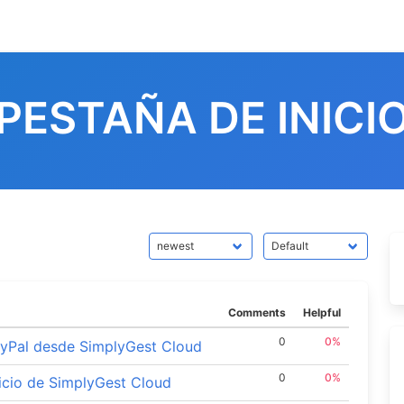
PESTAÑA DE INICI
Comments
Helpful
0
0%
ayPal desde SimplyGest Cloud
0
0%
nicio de SimplyGest Cloud