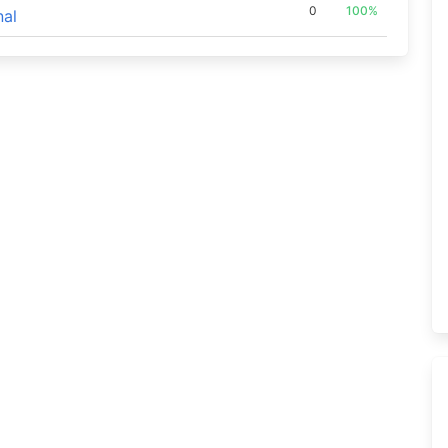
0
100%
nal